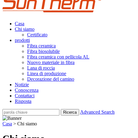
Casa
Chi siamo
Certificato
prodotti
Fibra ceramica
Fibra biosolubile
Fibra ceramica con pellicola AL
Nuovo materiale in fibra
Lana di roccia
Linea di produzione
Decorazione del camino
Notizie
Conoscenza
Contattaci
Risposta
Advanced Search
Casa
> Chi siamo