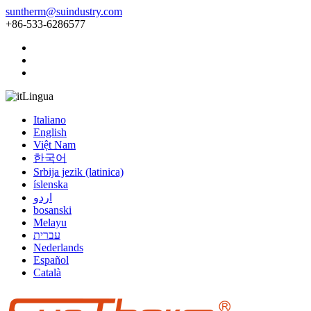
suntherm@suindustry.com
+86-533-6286577
Lingua
Italiano
English
Việt Nam
한국어
Srbija jezik (latinica)
íslenska
اردو
bosanski
Melayu
עברית
Nederlands
Español
Català